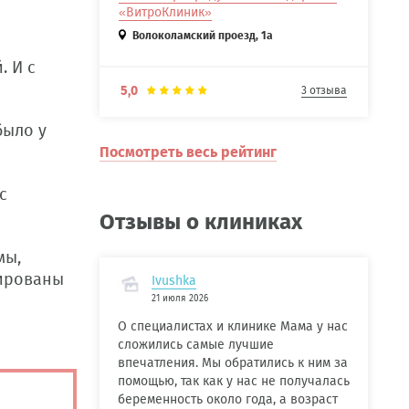
«ВитроКлиник»
Волоколамский проезд, 1а
. И с
5,0
3 отзыва
было у
Посмотреть весь рейтинг
с
Отзывы о клиниках
мы,
тированы
Ivushka
21 июля 2026
О специалистах и клинике Мама у нас
сложились самые лучшие
впечатления. Мы обратились к ним за
помощью, так как у нас не получалась
беременность около года, а возраст