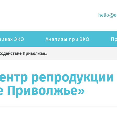
hello@ek
никах ЭКО
Анализы при ЭКО
Пр
Содействие Приволжье»
ентр репродукции
е Приволжье»