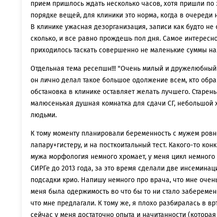
прием пришлось ждать несколько часов, хотя пришли по з
порядке вещей, для клиники это норма, когда в очереди 
В клинике ужасная дезорганизация, записи как будто не 
сколько, и все равно прождешь пол дня. Самое интересно
приходилось таскать совершенно не маленькие суммы на
Отдельная тема ресепшн!!! "Очень милый и дружелюбный"
он лично делал такое большое одолжение всем, кто обра
обстановка в клинике оставляет желать лучшего. Старен
малюсенькая душная комнатка для сдачи СГ, небольшой х
людьми.
К тому моменту планировали беременность с мужем ровн
лапару+гистеру, и на посткоитальный тест. Какого-то кон
мужа морфология немного хромает, у меня цикл немного
СИРГе до 2013 года, за это время сделали две инсеминац
подсадки крио. Напишу немного про врача, что мне очень
меня была одержимость во что бы то ни стало заберемене
что мне предлагали. К тому же, я плохо разбиралась в вр
сейчас у меня достаточно опыта и начитанности (которая