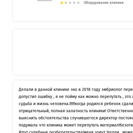
Оборудование клиники
Делали в данной клинике эко в 2018 году эмбриолог пер
допустил ошибку , я не пойму как можно перепутать , это
судьба и жизнь человека.!!!!!!когда родился ребенок сдал
отрицательный, полная халатность клиники! Ответственно
выяснить обстоятельства случившегося директор постоян
подумала что клиника может перепутать материал!безответ
Идут судебные разберательства!меня зовут Нелли , может