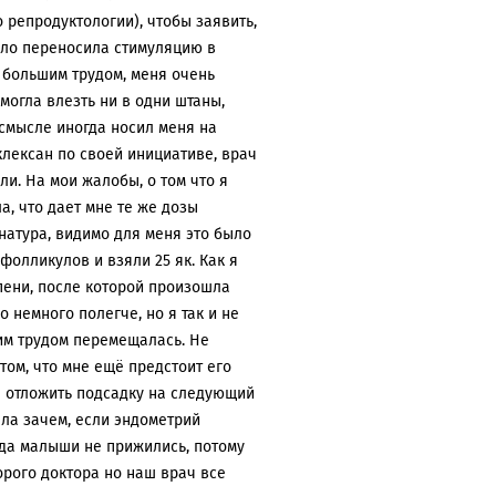
 репродуктологии), чтобы заявить,
ело переносила стимуляцию в
 большим трудом, меня очень
 могла влезть ни в одни штаны,
 смысле иногда носил меня на
 клексан по своей инициативе, врач
ли. На мои жалобы, о том что я
а, что дает мне те же дозы
я натура, видимо для меня это было
фолликулов и взяли 25 як. Как я
пени, после которой произошла
 немного полегче, но я так и не
шим трудом перемещалась. Не
 том, что мне ещё предстоит его
а отложить подсадку на следующий
ала зачем, если эндометрий
огда малыши не прижились, потому
торого доктора но наш врач все