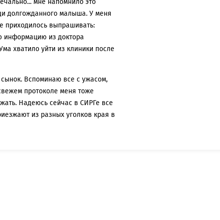
ечально... мне напомнило это
ади долгожданного малыша. У меня
се приходилось выпрашивать:
сю информацию из доктора
Ума хватило уйти из клиники после
 сынок. Вспоминаю все с ужасом,
в свежем протоколе меня тоже
жать. Надеюсь сейчас в СИРГе все
риезжают из разных уголков края в