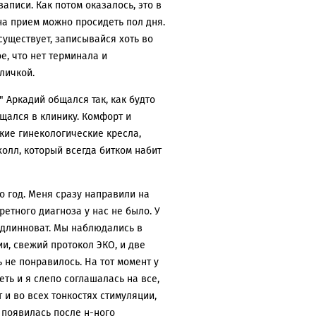
аписи. Как потом оказалось, это в
на прием можно просидеть пол дня.
существует, записывайся хоть во
е, что нет терминала и
личкой.
 Аркадий общался так, как будто
щался в клинику. Комфорт и
ькие гинекологические кресла,
олл, который всегда битком набит
о год. Меня сразу направили на
кретного диагноза у нас не было. У
 длинноват. Мы наблюдались в
ии, свежий протокол ЭКО, и две
 не понравилось. На тот момент у
ть и я слепо соглашалась на все,
т и во всех тонкостях стимуляции,
 появилась после н-ного