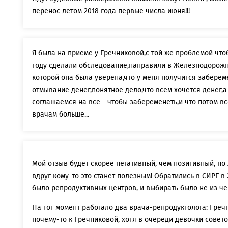
перенос летом 2018 года первые числа июня!!!
Я была на приёме у Гречниковой,с той же проблемой чт
году сделали обследование,направили в Железнодорожн
которой она была уверена,что у меня получится забереме
отмывание денег,понятное дело,что всем хочется денег,
соглашаемся на всё - чтобы забеременеть,и что потом вс
врачам больше...
Мой отзыв будет скорее негативный, чем позитивный, но 
вдруг кому-то это станет полезным! Обратились в СИРГ в 
было репродуктивных центров, и выбирать было не из че
На тот момент работало два врача-репродуктолога: Гречн
почему-то к Гречниковой, хотя в очереди девочки совет