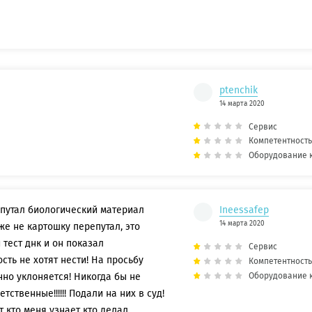
ptenchik
14 марта 2020
Сервис
Компетентность
Оборудование 
епутал биологический материал
Ineessafep
14 марта 2020
 же не картошку перепутал, это
и тест днк и он показал
Сервис
сть не хотят нести! На просьбу
Компетентность
Оборудование 
но уклоняется! Никогда бы не
ственные!!!!!! Подали на них в суд!
 кто меня узнает кто делал