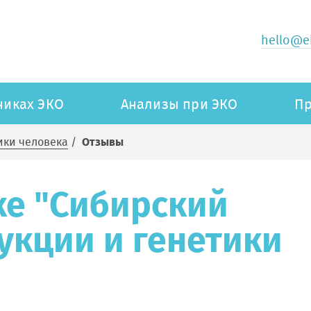
hello@ek
никах ЭКО
Анализы при ЭКО
Пр
ики человека
/
Отзывы
ке "Сибирский
укции и генетики