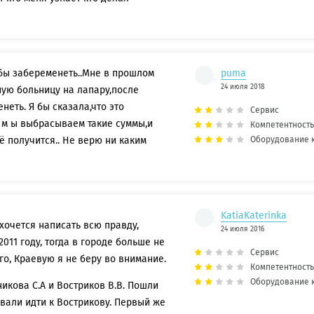
обы забеременеть..Мне в прошлом
puma
24 июля 2018
ую больницу на лапару,после
неть. Я бы сказала,что это
Сервис
а м ы выбрасываем такие суммы,и
Компетентность
Оборудование 
ё получится.. Не верю ни каким
KatiaKaterinka
хочется написать всю правду,
24 июля 2016
2011 году, тогда в городе больше не
Сервис
го, Краевую я не беру во внимание.
Компетентность
Оборудование 
икова С.А и Востриков В.В. Пошли
овали идти к Вострикову. Первый же