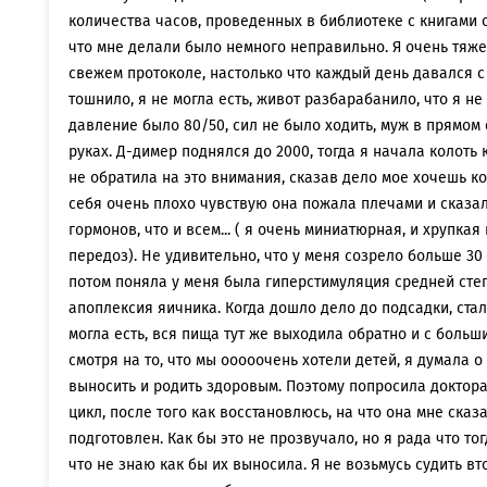
количества часов, проведенных в библиотеке с книгами о
что мне делали было немного неправильно. Я очень тяж
свежем протоколе, настолько что каждый день давался с
тошнило, я не могла есть, живот разбарабанило, что я не
давление было 80/50, сил не было ходить, муж в прямом
руках. Д-димер поднялся до 2000, тогда я начала колоть
не обратила на это внимания, сказав дело мое хочешь ко
себя очень плохо чувствую она пожала плечами и сказал
гормонов, что и всем... ( я очень миниатюрная, и хрупка
передоз). Не удивительно, что у меня созрело больше 30 
потом поняла у меня была гиперстимуляция средней сте
апоплексия яичника. Когда дошло дело до подсадки, стало
могла есть, вся пища тут же выходила обратно и с боль
смотря на то, что мы ооооочень хотели детей, я думала о
выносить и родить здоровым. Поэтому попросила доктор
цикл, после того как восстановлюсь, на что она мне сказ
подготовлен. Как бы это не прозвучало, но я рада что т
что не знаю как бы их выносила. Я не возьмусь судить в