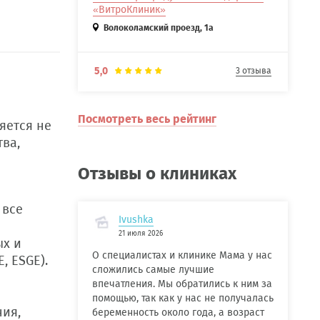
«ВитроКлиник»
Волоколамский проезд, 1а
5,0
3 отзыва
Посмотреть весь рейтинг
яется не
ва,
Отзывы о клиниках
 все
Ivushka
21 июля 2026
ых и
О специалистах и клинике Мама у нас
, ESGE).
сложились самые лучшие
впечатления. Мы обратились к ним за
помощью, так как у нас не получалась
ния,
беременность около года, а возраст