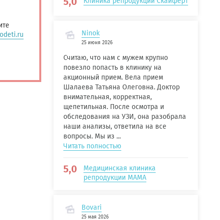
5,0
Клиника репродукции Скайферт
ите
Ninok
deti.ru
25 июня 2026
Считаю, что нам с мужем крупно
повезло попасть в клинику на
акционный прием. Вела прием
Шалаева Татьяна Олеговна. Доктор
внимательная, корректная,
щепетильная. После осмотра и
обследования на УЗИ, она разобрала
наши анализы, ответила на все
вопросы. Мы из ...
Читать полностью
5,0
Медицинская клиника
репродукции МАМА
Bovari
25 мая 2026