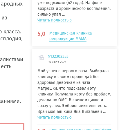
уже поджимал (42 года). На фоне
ународных
возраста и хронического воспаления,
сильно упал ...
 из
Читать полностью
.
 класса.
5,0
Медицинская клиника
есплодия,
репродукции МАМА
9132302353
иалистами
16 июля 2026
 есть
Мой успех с первого раза. Выбирала
,
клинику в своем городе дай бог
здоровья девочкам из чата
Матрешки, что подсказали эту
клинику. Получала квоту без проблем,
делала по ОМС. В свежем цикле и
ваниями.
сразу успех. Эмбриончики ещё есть.
Врач моя Бянкина Яна Витальевн ...
Читать полностью