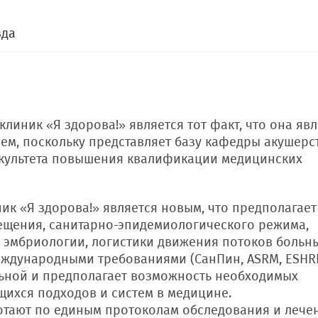
зда
иник «Я здорова!» является тот факт, что она явл
ем, поскольку представляет базу кафедры акушерст
культета повышения квалификации медицинских
ик «Я здорова!» является новым, что предполагает
ещения, санитарно-эпидемиологического режима,
эмбриологии, логистики движения потоков больн
еждународными требованиями (СанПин, ASRM, ESHRE
льной и предполагает возможность необходимых
ихся подходов и систем в медицине.
отают по единым протоколам обследования и лече