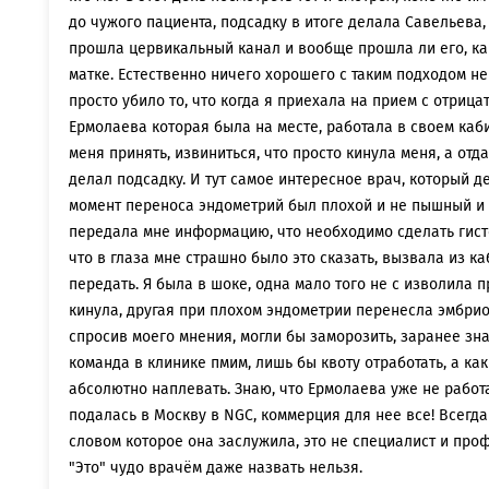
до чужого пациента, подсадку в итоге делала Савельева,
прошла цервикальный канал и вообще прошла ли его, как
матке. Естественно ничего хорошего с таким подходом не
просто убило то, что когда я приехала на прием с отриц
Ермолаева которая была на месте, работала в своем каб
меня принять, извиниться, что просто кинула меня, а от
делал подсадку. И тут самое интересное врач, который де
момент переноса эндометрий был плохой и не пышный и
передала мне информацию, что необходимо сделать гисте
что в глаза мне страшно было это сказать, вызвала из к
передать. Я была в шоке, одна мало того не с изволила п
кинула, другая при плохом эндометрии перенесла эмбрио
спросив моего мнения, могли бы заморозить, заранее зная
команда в клинике пмим, лишь бы квоту отработать, а ка
абсолютно наплевать. Знаю, что Ермолаева уже не работа
подалась в Москву в NGC, коммерция для нее все! Всегда
словом которое она заслужила, это не специалист и про
"Это" чудо врачём даже назвать нельзя.