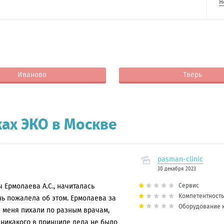
Н
Иваново
Тверь
ах ЭКО в Москве
pasman-clinic
30 декабря 2023
 Ермолаева А.С., начиталась
Сервис
Компетентность
нь пожалела об этом. Ермолаева за
Оборудование 
ы меня пихали по разным врачам,
м никакого в принципе дела не было