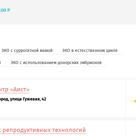
,00 Р
ЭКО с суррогатной мамой
ЭКО в естесственном цикле
И
ЭКО с использованием донорских эмбрионов
тр «Аист»
род, улица Гужевая, 42
х репродуктивных технологий