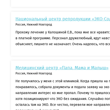
Национальный центр репродукции «ЭКО-Со
Россия, Нижний Новгород
Прохожу лечение у Калошиной Е.В., пока мне все нравитс
в платной программе. Персонал дружелюбный, идут навст
объясняет, лишнего не назначает. Очень надеюсь, что все
Медицинский центр «Папа, Мама и Малыш»
Россия, Нижний Новгород
Не получилось у меня с этой клиникой. Когда пришла на
понравилось, собрала документы и подала заявку на эко
направления интерес ко мне пропал. Почему то пришлось
хотя позиционируют что ЭКО без ожидания. Случайно поп
осталась там на ЭКО. Все честно, перевели мое направле