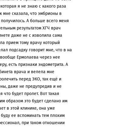
 которая я не знаю с какого раза
 мне сказала, что эмбрионы в
 получилось. А больше всего меня
ательным результатом ХГЧ врач
инете даже не с изволила сама
дала прием тому врачу который
лал подсадку говорит мне, что в на
 вообще Ермолаева через нее
ру, есть признаки эндометрита. А
абинета врача и велела мне
ролечить перед ЭКО, так ещё и
ны, даже не предупредив и не
 что будет пролет. Вот такая
ким образом это будет сделано им
ет в этой клинике, она уже
 буду ее вспоминать тем плохим
фессионал, при таком отношении