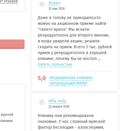
ет отзывов
Bovari
25 мая 2026
Даже в голову не приходило,что
можно на акционном приеме найти
"своего врача" Мы искали
репродуктолога для второго мнения,
и когда увидели акцию, решили
сходить на прием. Всего 2 тыс. рублей
прием у репродуктолога в хорошей
клинике, почему бы не воспол ...
Читать полностью
5,0
Медицинская клиника
репродукции МАМА
Mila-mila
22 апреля 2026
 врачей
Клинику нам рекомендовали
клиники
знакомые. У нас сложный мужской
фактор бесплодия - азооспермия,