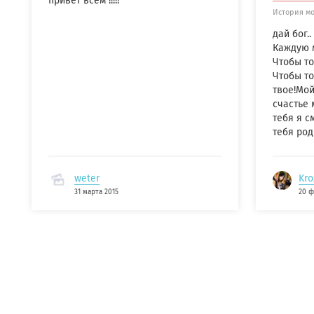
привет всем !!!!!
История м
дай бог..
Каждую м
Чтобы то
Чтобы то
твое!Мой
счастье 
тебя я с
тебя род
weter
Kro
31 марта 2015
20 ф