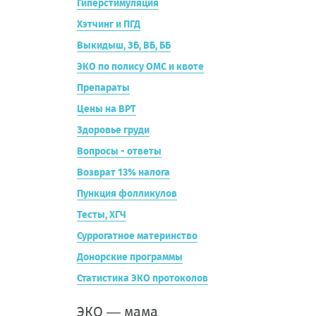
Гиперстимуляция
Хэтчинг и ПГД
Выкидыш, ЗБ, ВБ, ББ
ЭКО по полису ОМС и квоте
Препараты
Цены на ВРТ
Здоровье груди
Вопросы - ответы
Возврат 13% налога
Пункция фолликулов
Тесты, ХГЧ
Суррогатное материнство
Донорские программы
Статистика ЭКО протоколов
ЭКО — мама