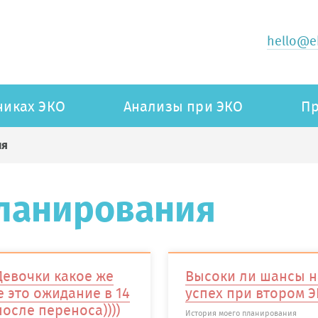
hello@ek
никах ЭКО
Анализы при ЭКО
Пр
ия
планирования
 Девочки какое же
Высоки ли шансы н
е это ожидание в 14
успех при втором 
после переноса))))
История моего планирования