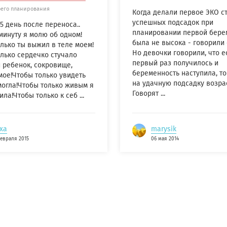
оего планирования
Когда делали первое ЭКО ст
успешных подсадок при
 5 день после переноса..
планировании первой бере
инуту я молю об одном!
была не высока - говорили 
лько ты выжил в теле моем!
Но девочки говорили, что е
лько сердечко стучало
первый раз получилось и
 ребенок, сокровище,
беременность наступила, т
мое!Чтобы только увидеть
на удачную подсадку возра
могла!Чтобы только живым я
Говорят ...
ила!Чтобы только к себ ...
xa
marysik
евраля 2015
06 мая 2014