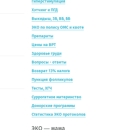
Гиперстимуляция
Хэтчинг и ПГД
Выкидыш, ЗБ, ВБ, ББ
ЭКО по полису ОМС и квоте
Препараты
Цены на ВРТ
Здоровье груди
Вопросы - ответы
Возврат 13% налога
Пункция фолликулов
Тесты, ХГЧ
Суррогатное материнство
Донорские программы
Статистика ЭКО протоколов
ЭКО — мама