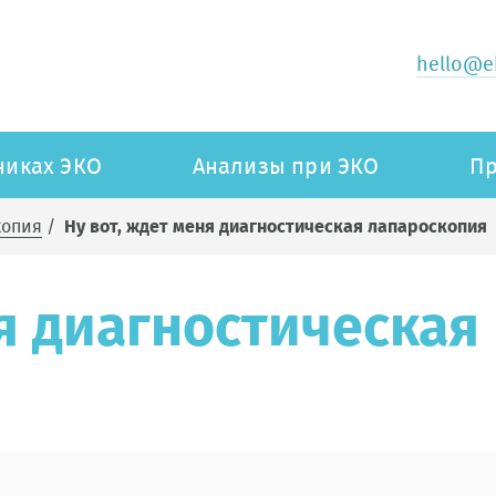
hello@ek
никах ЭКО
Анализы при ЭКО
Пр
копия
/
Ну вот, ждет меня диагностическая лапароскопия
ня диагностическая