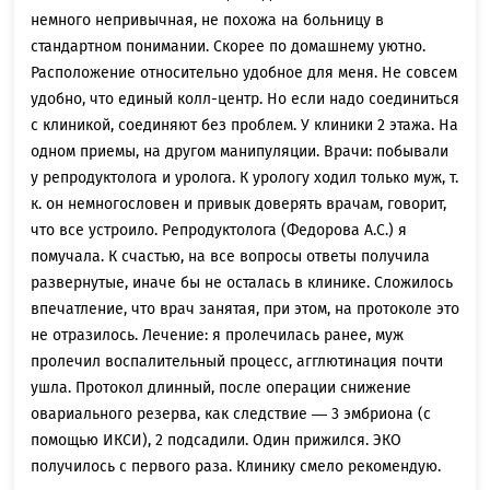
немного непривычная, не похожа на больницу в
стандартном понимании. Скорее по домашнему уютно.
Расположение относительно удобное для меня. Не совсем
удобно, что единый колл-центр. Но если надо соединиться
с клиникой, соединяют без проблем. У клиники 2 этажа. На
одном приемы, на другом манипуляции. Врачи: побывали
у репродуктолога и уролога. К урологу ходил только муж, т.
к. он немногословен и привык доверять врачам, говорит,
что все устроило. Репродуктолога (Федорова А.С.) я
помучала. К счастью, на все вопросы ответы получила
развернутые, иначе бы не осталась в клинике. Сложилось
впечатление, что врач занятая, при этом, на протоколе это
не отразилось. Лечение: я пролечилась ранее, муж
пролечил воспалительный процесс, агглютинация почти
ушла. Протокол длинный, после операции снижение
овариального резерва, как следствие — 3 эмбриона (с
помощью ИКСИ), 2 подсадили. Один прижился. ЭКО
получилось с первого раза. Клинику смело рекомендую.