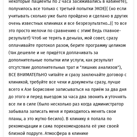
некоторые пациенты по 2 часа засиживались в кабинете),
получилось все только с третьей попытки ЭКО!((( (но если
учитывать сколько уже было пройдено и сделано в других
очень известных клиниках и все безрезультатно...(( то все
это просто мелочи по сравнению с этим! Ведь главное-
результат!) Чтоб не терять в деньгах, мой совет, сразу
оплачивайте протокол разом, берите программу целиком
(так дешевле и не придётся доплачивать за
дополнительные попытки или услуги, как результат
отсутствие дополнительных трат и "лишних анализов"),
ВСЕ ВНИМАТЕЛЬНО читайте и сразу заключайте договор с
клиникой, требуйте все чеки и документы сразу, лучше
всего к Азе Борисовне записываться на приём за два дня
до этого и перед выездом за часа два звонить и уточнять
все ли в силе (было несколько раз когда администратор
забывала записать меня и приходилось менять свои
планы, а это жутко бесило). В клинику я попала по
рекомендации и сама порекомендовала её уже своей
близкой подруге. Атмосфера в клинике