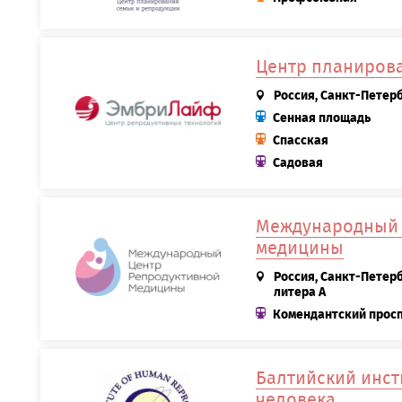
Центр планиров
Россия, Санкт-Петерб
Сенная площадь
Спасская
Садовая
Международный 
медицины
Россия, Санкт-Петерб
литера А
Комендантский прос
Балтийский инст
человека