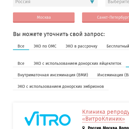
Россия
Выберите
Москва
Санкт-Петербург
Вы можете уточнить свой запрос:
Все
ЭКО по ОМС
ЭКО в рассрочку
Бесплатный
Все
ЭКО с использованием донорских яйцеклеток
Внутриматочная инсеминация (ВМИ)
Инсеминация (В
ЭКО с использованием донорских эмбрионов
Клиника репроду
«ВитроКлиник»
Россия, Москва, Воло