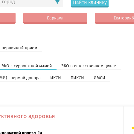
 город
Найти клинику
Барнаул
Екатеринб
 первичный прием
ЭКО с суррогатной мамой
ЭКО в естесственном цикле
МИ) спермой донора
ИКСИ
ПИКСИ
ИМСИ
ктивного здоровья
коламский проезд, 1а