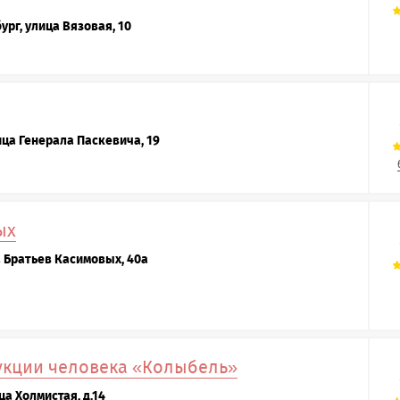
ург, улица Вязовая, 10
ица Генерала Паскевича, 19
ых
а Братьев Касимовых, 40а
укции человека «Колыбель»
ца Холмистая, д.14