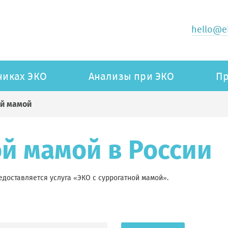
hello@ek
никах ЭКО
Анализы при ЭКО
Пр
ой мамой
ой мамой в России
едоставляется услуга «ЭКО с суррогатной мамой».