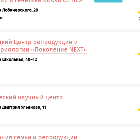
и и генетики «Nova Clinic»
а Лобачевского, 20
го
кий Центр репродукции и
бриологии «Поколение NEXT»
а Школьная, 40-42
еский научный центр
а Дмитрия Ульянова, 11
ния семьи и репродукции