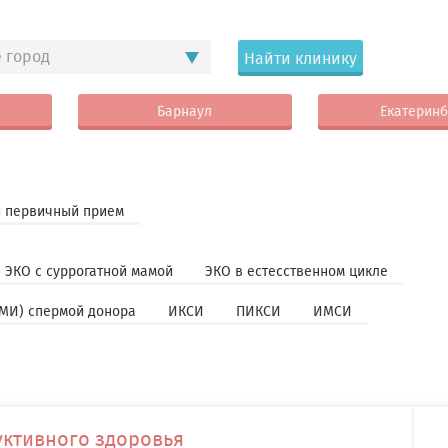
 город
Найти клинику
Барнаул
Екатеринб
 первичный прием
ЭКО с суррогатной мамой
ЭКО в естесственном цикле
МИ) спермой донора
ИКСИ
ПИКСИ
ИМСИ
ктивного здоровья