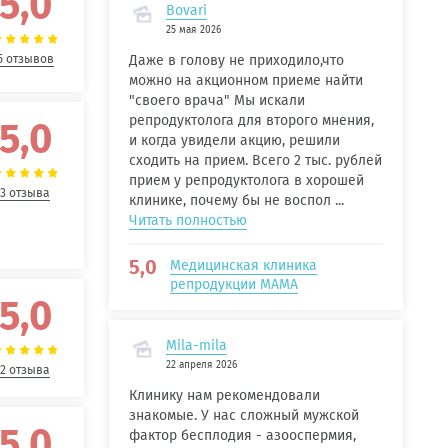
5,0
Bovari
25 мая 2026
5 отзывов
Даже в голову не приходило,что
можно на акционном приеме найти
"своего врача" Мы искали
репродуктолога для второго мнения,
5,0
и когда увидели акцию, решили
сходить на прием. Всего 2 тыс. рублей
прием у репродуктолога в хорошей
3 отзыва
клинике, почему бы не воспол ...
Читать полностью
5,0
Медицинская клиника
репродукции МАМА
5,0
Mila-mila
22 апреля 2026
2 отзыва
Клинику нам рекомендовали
знакомые. У нас сложный мужской
5,0
фактор бесплодия - азооспермия,