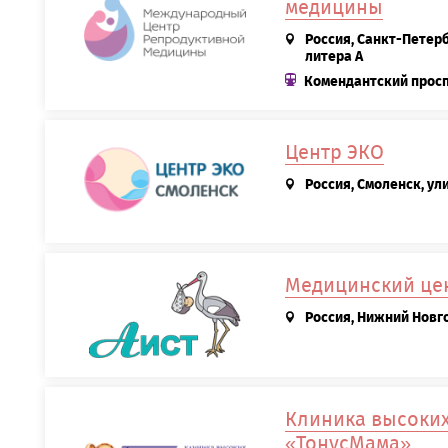
медицины
Россия, Санкт-Петерб
литера А
Комендантский прос
Центр ЭКО
Россия, Смоленск, ул
Медицинский цен
Россия, Нижний Новго
Клиника высоки
«ТонусМама»