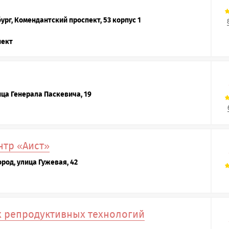
ург, Комендантский проспект, 53 корпус 1
пект
ица Генерала Паскевича, 19
тр «Аист»
род, улица Гужевая, 42
х репродуктивных технологий