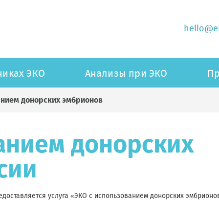
hello@ek
никах ЭКО
Анализы при ЭКО
Пр
анием донорских эмбрионов
анием донорских
сии
редоставляется услуга «ЭКО с использованием донорских эмбрионо