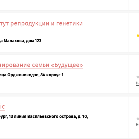
тут репродукции и генетики
ца Малахова, дом 123
нирование семьи «Будущее»
лица Орджоникидзе, 84 корпус 1
Н
ic
рг, 13 линия Васильевского острова, д. 10,
Н