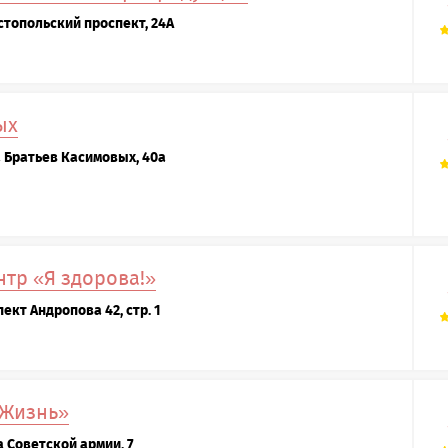
стопольский проспект, 24А
ых
а Братьев Касимовых, 40а
тр «Я здорова!»
ект Андропова 42, стр. 1
 Жизнь»
а Советской армии, 7