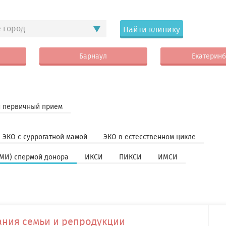
 город
Найти клинику
Барнаул
Екатеринб
 первичный прием
ЭКО с суррогатной мамой
ЭКО в естесственном цикле
МИ) спермой донора
ИКСИ
ПИКСИ
ИМСИ
ния семьи и репродукции