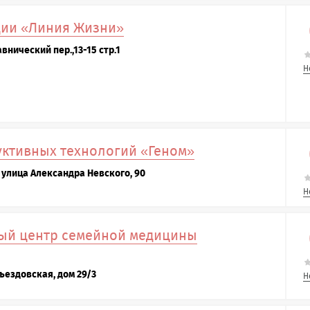
ции «Линия Жизни»
внический пер.,13-15 стр.1
Н
ктивных технологий «Геном»
 улица Александра Невского, 90
Н
й центр семейной медицины
Съездовская, дом 29/3
Н