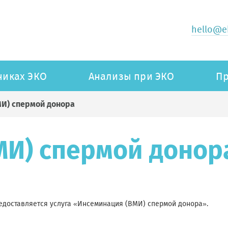
hello@ek
никах ЭКО
Анализы при ЭКО
Пр
И) спермой донора
И) спермой донор
редоставляется услуга «Инсеминация (ВМИ) спермой донора».