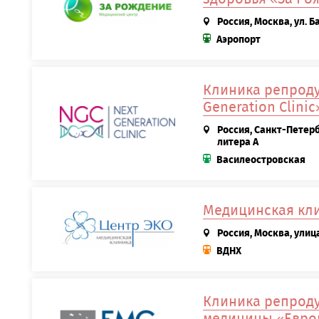
Россия, Москва, ул. Б
Аэропорт
Клиника репроду
Generation Clinic
Россия, Санкт-Петерб
литера А
Василеостровская
Медицинская кл
Россия, Москва, улица
ВДНХ
Клиника репроду
медицины «Евро